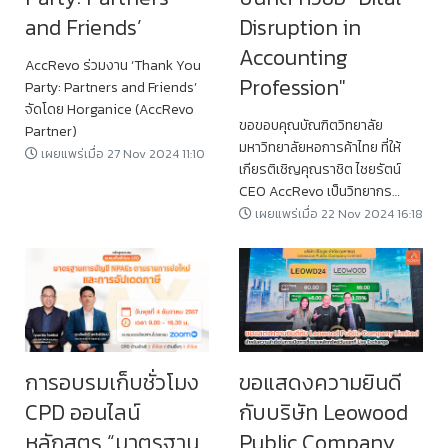
and Friends’
Disruption in
Accounting
AccRevo ร่วมงาน ‘Thank You
Profession"
Party: Partners and Friends’
จัดโดย Horganice (AccRevo
ขอขอบคุณบัณฑิตวิทยาลัย​
Partner)
มหาวิทยาลัยหอการค้าไทย​ ที่ให้
เผยแพร่เมื่อ 27 Nov 2024 11:10
เกียรติเชิญคุณราชิต​ ไชยรัตน์​
CEO​ AccRevo เป็นวิทยากร
บรรยายพิเศษหลักสูตรบัญชีมหา
เผยแพร่เมื่อ 22 Nov 2024 16:18
บันฑิต
การอบรมเก็บชั่วโมง
ขอแสดงความยินดี
CPD ออนไลน์
กับบริษัท Leowood
หลักสูตร “มาตรฐาน
Public Company