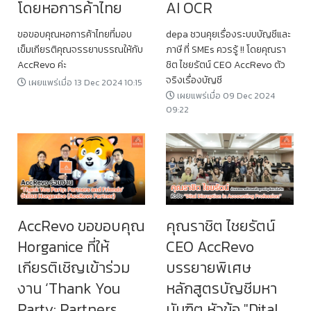
โดยหอการค้าไทย
AI OCR
ขอขอบคุณหอการค้าไทยที่มอบ
depa ชวนคุยเรื่องระบบบัญชีและ
เข็มเกียรติคุณจรรยาบรรณให้กับ
ภาษี ที่ SMEs ควรรู้ !! โดยคุณรา
AccRevo ค่ะ
ชิต ไชยรัตน์ CEO AccRevo ตัว
จริงเรื่องบัญชี
เผยแพร่เมื่อ 13 Dec 2024 10:15
เผยแพร่เมื่อ 09 Dec 2024
09:22
AccRevo ขอขอบคุณ
คุณราชิต​ ไชยรัตน์​
Horganice ที่ให้
CEO​ AccRevo
เกียรติเชิญเข้าร่วม
บรรยายพิเศษ
งาน ‘Thank You
หลักสูตรบัญชีมหา
Party: Partners
บันฑิต หัวข้อ ​"Dital