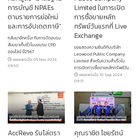
การบัญชี NPAEs
Limited ในการเปิด
ตามรายการย่อใหม่
การซื้อขายหลัก
และการอัปเดตภาษี”
ทรัพย์วันแรกที่ Live
Exchange
กลับมาอีกครั้ง! กับการจัดอบรม
สัมมนาเก็บชั่วโมงอบรม CPD
ขอแสดงความยินดีกับบริษัท
ออนไลน์ ปี2567
Leowood Public Company
เผยแพร่เมื่อ 05 Nov 2024
Limited สำหรับความสำเร็จใน
09:50
การเปิดการซื้อขายหลักทรัพย์วัน
แรกที่ Live Exchange
เผยแพร่เมื่อ 10 Sep 2024
09:31
AccRevo รับโล่ตรา
คุณราชิต ไชยรัตน์