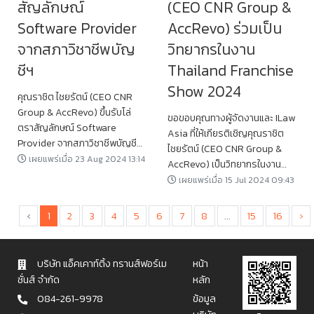
สัญลักษณ์
(CEO CNR Group &
Software Provider
AccRevo) ร่วมเป็น
จากสภาวิชาชีพบัญ
วิทยากรในงาน​
ชีฯ
Thailand​ Franchise
Show 2024
คุณราชิต ไชยรัตน์ (CEO CNR
Group & AccRevo) ขึ้นรับโล่
ขอขอบคุณทางผู้จัดงานและ​ ILaw
ตราสัญลักษณ์ Software
Asia ที่ให้เกียรติเชิญคุณราชิต
Provider จากสภาวิชาชีพบัญชีฯ
ไชยรัตน์ (CEO CNR Group &
พร้อมเสวนาในหัวข้อ “การ
เผยแพร่เมื่อ 23 Aug 2024 13:14
AccRevo) เป็นวิทยากรในงาน​
ประยุกต์ใช้โปรแกรมบัญชีออนไลน์
Thailand​ Franchise Show
เผยแพร่เมื่อ 15 Jul 2024 09:43
(Cloud Accounting Software)
2024
สำหรับนักบัญชีและผู้ประกอบ
‹
1
2
3
4
5
6
7
8
...
15
16
›
ธุรกิจขนาดกลาง ขนาดย่อม และ
ขนาดย่อย (MSMEs)”
บริษัท แอ็คเคาท์ติ้ง ทรานส์ฟอร์เม
หน้า
ชั่นส์ จำกัด
หลัก
084-261-9978
ข้อมูล