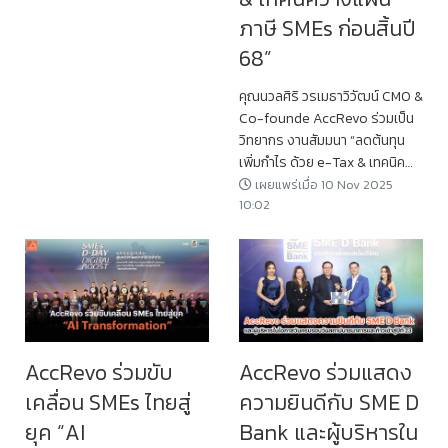
ภาษี SMEs ก่อนสิ้นปี
68”
คุณนวลศิริ วรเมธาวิวัฒน์ CMO &
Co-founde AccRevo ร่วมเป็น
วิทยากร งานสัมมนา “ลดต้นทุน
เพิ่มกำไร ด้วย e-Tax & เทคนิค
วางแผนภาษี SMEs ก่อนสิ้นปี 68”
เผยแพร่เมื่อ 10 Nov 2025
10:02
AccRevo ร่วมขับ
AccRevo ร่วมแสดง
เคลื่อน SMEs ไทยสู่
ความยินดีกับ SME D
ยุค “AI
Bank และผู้บริหารใน