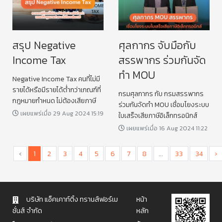
สรุป Negative
ศุลกากร จับมือกับ
Income Tax
สรรพากร ร่วมกันจัด
ทำ MOU
Negative Income Tax คนที่ไม่มี
รายได้หรือมีรายได้ต่ำกว่าเกณฑ์ที่
กรมศุลกากร กับ กรมสรรพากร
กฎหมายกำหนด ไม่ต้องเสียภาษี
ร่วมกันจัดทำ MOU เชื่อมโยงระบบ
เผยแพร่เมื่อ 29 Aug 2024 15:19
ใบเสร็จเสียภาษีอิเล็กทรอนิกส์
เผยแพร่เมื่อ 16 Aug 2024 11:22
‹
1
2
3
4
5
6
7
8
...
33
34
›
บริษัท แอ็คเคาท์ติ้ง ทรานส์ฟอร์เม
หน้า
ชั่นส์ จำกัด
หลัก