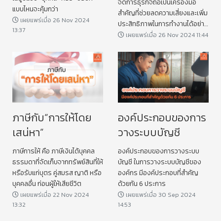
จัดการธุรกิจถือเป็นเครื่องมือ
แบบไหนจะคุ้มกว่า
สำคัญที่ช่วยลดความเสี่ยงและเพิ่ม
เผยแพร่เมื่อ 26 Nov 2024
ประสิทธิภาพในการทำงานได้อย่าง
13:37
มาก ไม่ว่าจะเป็นธุรกิจขนาดเล็ก
เผยแพร่เมื่อ 26 Nov 2024 11:44
หรือขนาดใหญ่
ภาษีกับ“การให้โดย
องค์ประกอบของการ
เสน่หา”
วางระบบบัญชี
ภาษีการให้ คือ ภาษีเงินได้บุคคล
องค์ประกอบของการวางระบบ
ธรรมดาที่จัดเก็บจากทรัพย์สินที่ให้
บัญชี ในการวางระบบบัญชีของ
หรือรับแก่บุตร คู่สมรส ญาติ หรือ
องค์กร มีองค์ประกอบที่สำคัญ
บุคคลอื่น ก่อนผู้ให้เสียชีวิต
ด้วยกัน 6 ประการ
เผยแพร่เมื่อ 22 Nov 2024
เผยแพร่เมื่อ 30 Sep 2024
13:32
14:53