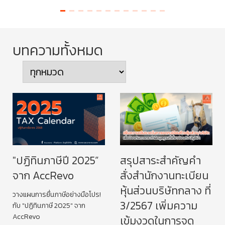
ทะ
สรุ
บทความทั้งหมด
กลา
หุ้
"ปฏิทินภาษีปี 2025”
สรุปสาระสำคัญคำ
จาก AccRevo
สั่งสำนักงานทะเบียน
หุ้นส่วนบริษัทกลาง ที่
วางแผนการยื่นภาษีอย่างมือโปร!
3/2567 เพิ่มความ
กับ "ปฏิทินภาษี 2025" จาก
AccRevo
เข้มงวดในการจด