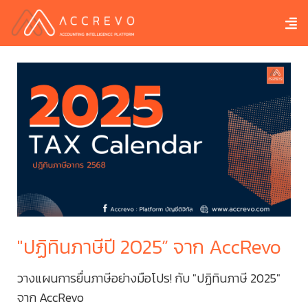
"ปฏิทินภาษีปี 2025” จาก AccRevo
ส
ทะ
วางแผนการยื่นภาษีอย่างมือโปร! กับ "ปฏิทินภาษี 2025"
3
จาก AccRevo
่อม