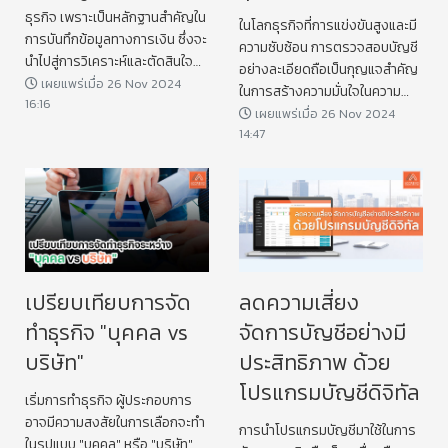
ธุรกิจ เพราะเป็นหลักฐานสำคัญใน
ในโลกธุรกิจที่การแข่งขันสูงและมี
การบันทึกข้อมูลทางการเงิน ซึ่งจะ
ความซับซ้อน การตรวจสอบบัญชี
นำไปสู่การวิเคราะห์และตัดสินใจ
อย่างละเอียดถือเป็นกุญแจสำคัญ
ทางธุรกิจที่ถูกต้องแม่นยำ
เผยแพร่เมื่อ 26 Nov 2024
ในการสร้างความมั่นใจในความ
16:16
โปร่งใสของธุรกิจ
เผยแพร่เมื่อ 26 Nov 2024
14:47
เปรียบเทียบการจัด
ลดความเสี่ยง
ทำธุรกิจ "บุคคล vs
จัดการบัญชีอย่างมี
บริษัท"
ประสิทธิภาพ ด้วย
โปรแกรมบัญชีดิจิทัล
เริ่มการทำธุรกิจ ผู้ประกอบการ
อาจมีความสงสัยในการเลือกจะทำ
การนำโปรแกรมบัญชีมาใช้ในการ
ในรูปแบบ "บุคคล" หรือ "บริษัท"