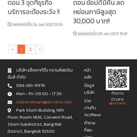
ตอน 3 จุดที่ธุรกิจ
ตอน ช้อปดีมีคืน ลด
บริการจะต้องระวัง !!
หย่อนภาษีสูงสุด
30,000 บาท!!
เผยแพร่เมื่อ 26 Jan 2021 15:55
เผยแพร่เมื่อ 26 Jan 2021 15:41
‹
1
2
›
บริษัท แอ็คเคาท์ติ้ง ทรานส์ฟอร์เม
หน้า
ชั่นส์ จำกัด
หลัก
084-261-9978
ข้อมูล
บริษัท
Mon - Fri: 09.00 - 17.30
ติดตาม
ข่าวสาร
ร่วม
c u s t o m e r c a r e @ a c c r e v o . c o m
@accrevo
งานกับ
Park Silom Building, 14th
AccRevo
Floor, Room 1406, Convent Road,
คำถาม
Silom Subdistrict, Bang Rak
ที่พบ
District, Bangkok 10500
บ่อย