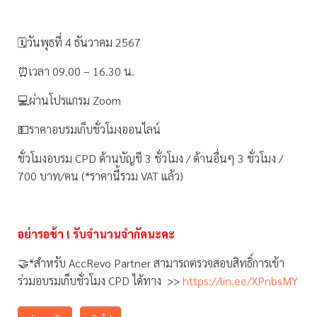
🗓วันพุธที่ 4 ธันวาคม 2567
⏰เวลา 09.00 – 16.30 น.
💻ผ่านโปรแกรม Zoom
💵ราคาอบรมเก็บชั่วโมงออนไลน์
ชั่วโมงอบรม CPD ด้านบัญชี 3 ชั่วโมง / ด้านอื่นๆ 3 ชั่วโมง /
700 บาท/คน (*ราคานี้รวม VAT แล้ว)
อย่ารอช้า ! รับจำนวนจำกัดนะคะ
🤝*สำหรับ AccRevo Partner สามารถตรวจสอบสิทธิ์การเข้า
ร่วมอบรมเก็บชั่วโมง CPD ได้ทาง >>
https://lin.ee/XPnbsMY