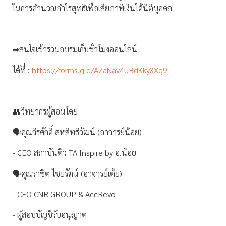
ในการคำนวณกำไรสุทธิเพื่อเสียภาษีเงินได้นิติบุคคล
➡สนใจเข้าร่วมอบรมเก็บชั่วโมงออนไลน์
ได้ที่ :
https://forms.gle/AZaNav4uBdKkyXXg9
👥วิทยากรผู้สอนโดย
🗣คุณจิรศักดิ์ สหสิทธิวัฒน์ (อาจารย์น้อย)
- CEO สถาบันติว TA Inspire by อ.น้อย
🗣คุณราชิต ไชยรัตน์ (อาจารย์เต้ย)
- CEO CNR GROUP & AccRevo
- ผู้สอบบัญชีรับอนุญาต